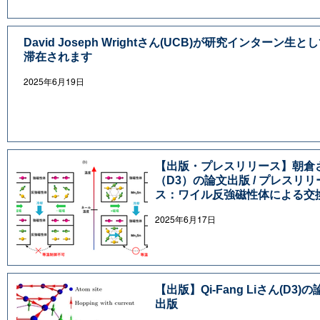
David Joseph Wrightさん(UCB)が研究インターン生と
滞在されます
2025年6月19日
【出版・プレスリリース】朝倉
（D3）の論文出版 / プレスリリ
ス：ワイル反強磁性体による交
イアスの室温制御に成功—新奇
2025年6月17日
気秩序を活かした機能設計が導
スピントロニクス技術の新展開
【出版】Qi-Fang Liさん(D3)の
出版