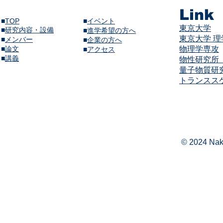
Link
■
TOP
■
イベント
東京大学
■
研究内容・設備
​■
進学希望の方へ
東京大学 
■
メンバー
■
企業の方へ
​■
論文
物理学専攻
​■
アクセス
​■
講義​
物性研究所（
量子物質研
​​トランス
© 2024 Naka