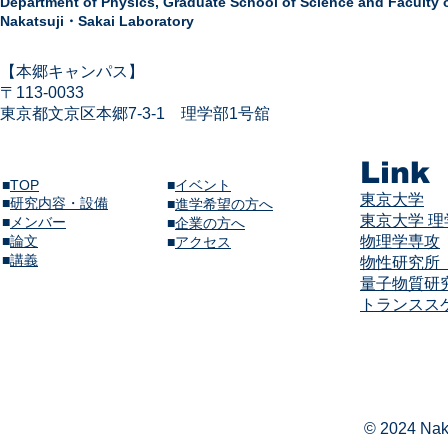
Department of Physics,
Graduate School of Science and Faculty 
Nakatsuji・Sakai Laboratory
​【本郷キャンパス】
〒113-
0033
東京都文京区本郷7-3-1
​
理学部1号舘
Link
■
TOP
■
イベント
東京大学
■
研究内容・設備
​■
進学希望の方へ
東京大学 
■
メンバー
■
企業の方へ
​■
論文
物理学専攻
​■
アクセス
​■
講義​
物性研究所（
量子物質研
​​トランス
© 2024 Naka