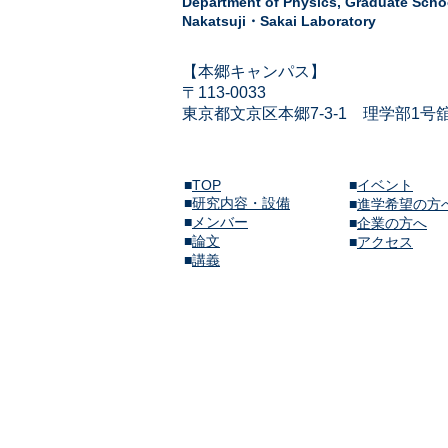
Department of Physics,
Graduate Schoo
Nakatsuji・Sakai Laboratory
​【本郷キャンパス】
〒113-
0033
東京都文京区本郷7-3-1
​
理学部1号
■
TOP
■
イベント
■
研究内容・設備
​■
進学希望の方
■
メンバー
■
企業の方へ
​■
論文
​■
アクセス
​■
講義​