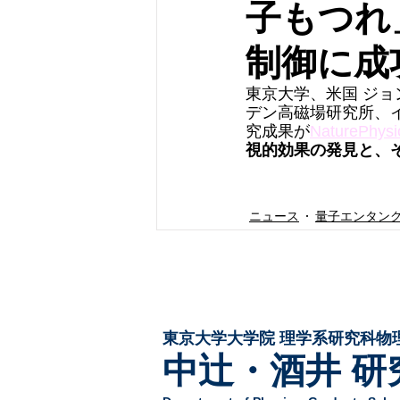
子もつれ
制御に成
東京大学、米国 ジョ
デン高磁場研究所、インド T
究成果が
NaturePhysi
視的効果の発見と、
ニュース
量子エンタン
東京大学大学院 ​理学系研究科物
中辻・酒井 研