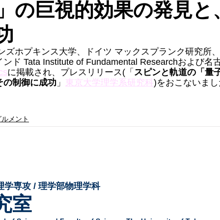
」の巨視的効果の発見と
功
ンズホプキンス大学、ドイツ マックスプランク研究所、
ata Institute of Fundamental Researchお
cs
に掲載され、プレスリリース(「
スピンと軌道の「量
その制御に成功
」
東京大学理学系研究科
)をおこないまし
グルメント
理学専攻 / 理学部物理学科
究室