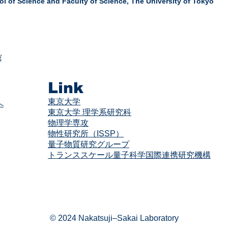
l of Science and Faculty of Science,
The University of Tokyo
舘
Link
東京大学
へ
東京大学 理学系研究科
物理学専攻
物性研究所（ISSP）
量子物質研究グループ
​​トランススケール量子科学国際連携研究機構
© 2024 Nakatsuji–Sakai Laboratory