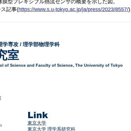
薄膜型フレキシブル熱流センサの概要を示した図。
ス記事(
https://www.s.u-tokyo.ac.jp/ja/press/2023/8557/
理学専攻 / 理学部物理学科
究室
l of Science and Faculty of Science,
The University of Tokyo
舘
Link
東京大学
へ
東京大学 理学系研究科