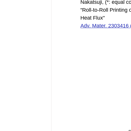
Nakatsuji, (*: equal co
"Roll-to-Roll Printin
Heat Flux"
Adv. Mater. 2303416 