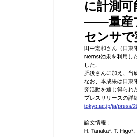
に計測可
――量産
センサで
田中宏和さん（日東
Nernst効果を利
した。
肥後さんに加え、当研
なお、本成果は日東
究活動を通じ得られ
プレスリリースの詳
tokyo.ac.jp/ja/press/
論文情報：
H. Tanaka*, T. Higo*,