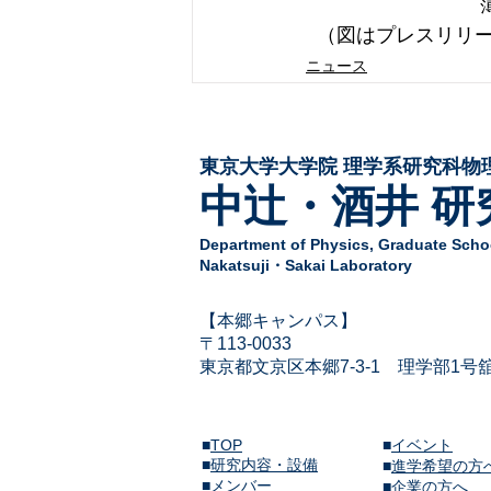
（図はプレスリリー
ニュース
東京大学大学院 ​理学系研究科物
中辻・酒井 研
Department of Physics,
Graduate Schoo
Nakatsuji・Sakai Laboratory
​【本郷キャンパス】
〒113-
0033
東京都文京区本郷7-3-1
​
理学部1号
■
TOP
■
イベント
■
研究内容・設備
​■
進学希望の方
■
メンバー
■
企業の方へ