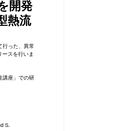
を開発
型熱流
て行った、異常
リースを行いま
性講座」での研
d S. 