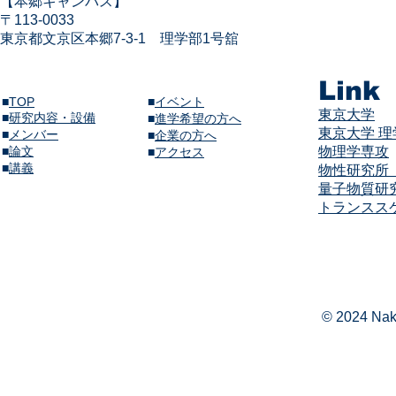
​【本郷キャンパス】
〒113-
0033
東京都文京区本郷7-3-1
​
理学部1号舘
Link
■
TOP
■
イベント
東京大学
■
研究内容・設備
​■
進学希望の方へ
東京大学 
■
メンバー
■
企業の方へ
​■
論文
物理学専攻
​■
アクセス
​■
講義​
物性研究所（
量子物質研
​​トランス
© 2024 Naka