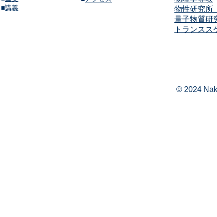
​■
講義​
物性研究所（
量子物質研
​​トランス
© 2024 Naka