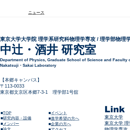
ニュース
東京大学大学院 ​理学系研究科物理学専攻 / 理学部物理
中辻・酒井 研究室
Department of Physics,
Graduate School of Science and Faculty 
Nakatsuji・Sakai Laboratory
​【本郷キャンパス】
〒113-
0033
東京都文京区本郷7-3-1
​
理学部1号舘
Link
■
TOP
■
イベント
東京大学
■
研究内容・設備
​■
進学希望の方へ
東京大学 
■
メンバー
■
企業の方へ
​■
論文
物理学専攻
​■
アクセス