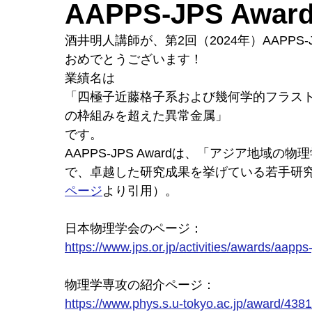
AAPPS-JPS Awa
酒井明人講師が、第2回（2024年）AAPPS-J
おめでとうございます！
業績名は
「四極子近藤格子系および幾何学的フラス
の枠組みを超えた異常金属」
です。
AAPPS-JPS Awardは、「アジア地域
で、卓越した研究成果を挙げている若手研
ページ
より引用）。
日本物理学会のページ：
https://www.jps.or.jp/activities/awards/aap
物理学専攻の紹介ページ：
https://www.phys.s.u-tokyo.ac.jp/award/4381