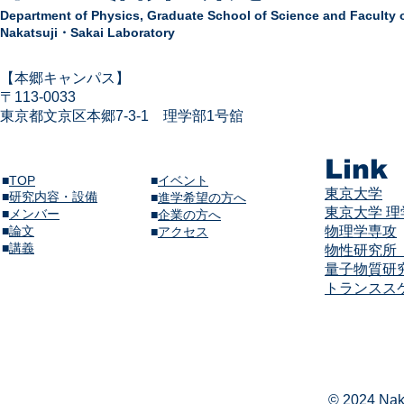
Department of Physics,
Graduate School of Science and Faculty 
Nakatsuji・Sakai Laboratory
​【本郷キャンパス】
〒113-
0033
東京都文京区本郷7-3-1
​
理学部1号舘
Link
■
TOP
■
イベント
東京大学
■
研究内容・設備
​■
進学希望の方へ
東京大学 
■
メンバー
■
企業の方へ
​■
論文
物理学専攻
​■
アクセス
​■
講義​
物性研究所（
量子物質研
​​トランス
© 2024 Naka