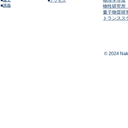
​■
論文
物理学専攻
​■
アクセス
​■
講義​
物性研究所（
量子物質研
​​トランス
© 2024 Naka