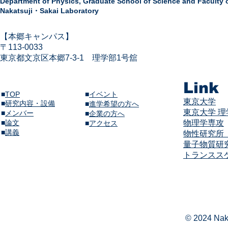
Department of Physics,
Graduate School of Science and Faculty 
Nakatsuji・Sakai Laboratory
​【本郷キャンパス】
〒113-
0033
東京都文京区本郷7-3-1
​
理学部1号舘
Link
■
TOP
■
イベント
東京大学
■
研究内容・設備
​■
進学希望の方へ
東京大学 
■
メンバー
■
企業の方へ
​■
論文
物理学専攻
​■
アクセス
​■
講義​
物性研究所（
量子物質研
​​トランス
© 2024 Naka