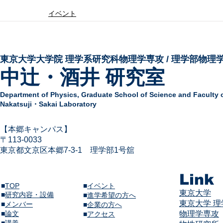
イベント
東京大学大学院 ​理学系研究科物理学専攻 / 理学部物理
中辻・酒井 研究室
Department of Physics,
Graduate School of Science and Faculty 
Nakatsuji・Sakai Laboratory
​【本郷キャンパス】
〒113-
0033
東京都文京区本郷7-3-1
​
理学部1号舘
Link
■
TOP
■
イベント
東京大学
■
研究内容・設備
​■
進学希望の方へ
東京大学 
■
メンバー
■
企業の方へ
​■
論文
物理学専攻
​■
アクセス