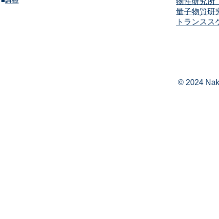
​■
講義​
物性研究所（
量子物質研
​​トランス
© 2024 Naka