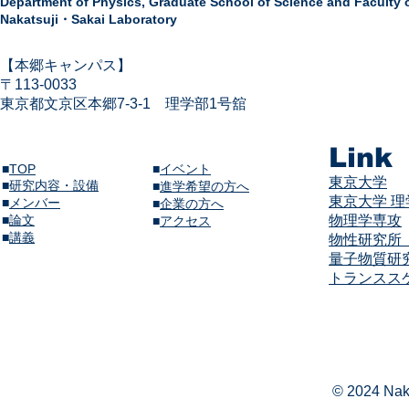
Department of Physics,
Graduate School of Science and Faculty 
Nakatsuji・Sakai Laboratory
​【本郷キャンパス】
〒113-
0033
東京都文京区本郷7-3-1
​
理学部1号舘
Link
■
TOP
■
イベント
東京大学
■
研究内容・設備
​■
進学希望の方へ
東京大学 
■
メンバー
■
企業の方へ
​■
論文
物理学専攻
​■
アクセス
​■
講義​
物性研究所（
量子物質研
​​トランス
© 2024 Naka