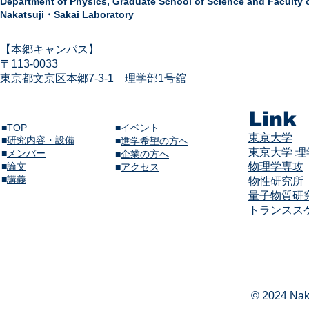
Department of Physics,
Graduate School of Science and Faculty 
Nakatsuji・Sakai Laboratory
​【本郷キャンパス】
〒113-
0033
東京都文京区本郷7-3-1
​
理学部1号舘
Link
■
TOP
■
イベント
東京大学
■
研究内容・設備
​■
進学希望の方へ
東京大学 
■
メンバー
■
企業の方へ
​■
論文
物理学専攻
​■
アクセス
​■
講義​
物性研究所（
量子物質研
​​トランス
© 2024 Naka