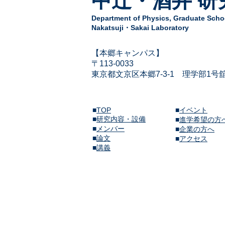
中辻・酒井 研
Department of Physics,
Graduate Schoo
Nakatsuji・Sakai Laboratory
​【本郷キャンパス】
〒113-
0033
東京都文京区本郷7-3-1
​
理学部1号
■
TOP
■
イベント
■
研究内容・設備
​■
進学希望の方
■
メンバー
■
企業の方へ
​■
論文
​■
アクセス
​■
講義​