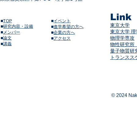
Link
■
TOP
■
イベント
東京大学
■
研究内容・設備
​■
進学希望の方へ
東京大学 
■
メンバー
■
企業の方へ
​■
論文
物理学専攻
​■
アクセス
​■
講義​
物性研究所（
量子物質研
​​トランス
© 2024 Naka