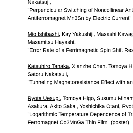
Nakatsuji,
"Perpendicular Switching of Noncollinear Ant
Antiferromagnet Mn3Sn by Electric Current" 
Mio Ishibashi
, Kay Yakushiji, Masashi Kawag
Masamitsu Hayashi, 
"Error Rate of a Ferrimagnetic Spin Shift Resi
Katsuhiro Tanaka
, Xianzhe Chen, Tomoya Hig
Satoru Nakatsuji,
"Tunneling Magnetoresistance Effect with a
Ryota Uesugi
, Tomoya Higo, Susumu Minami
Asakura, Akito Sakai, Yoshichika Otani, Ryot
"Logarithmic Temperature Dependence of Tra
Ferromagnet Co2MnGa Thin Film" (poster)