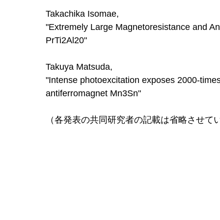
Takachika Isomae,
"Extremely Large Magnetoresistance and Ani
PrTi2Al20"
Takuya Matsuda,
"Intense photoexcitation exposes 2000-times 
antiferromagnet Mn3Sn"
（各発表の共同研究者の記載は省略させて