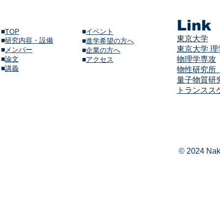
Link
■
TOP
■
イベント
東京大学
■
研究内容・設備
​■
進学希望の方へ
東京大学 
■
メンバー
■
企業の方へ
​■
論文
物理学専攻
​■
アクセス
​■
講義​
物性研究所（
量子物質研
​​トランス
© 2024 Naka