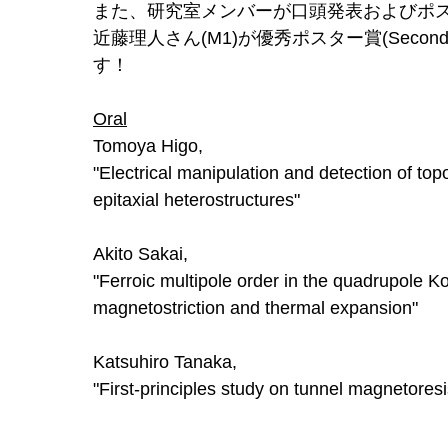
また、研究室メンバーが口頭発表およびポ
近藤理人さん(M1)が優秀ポスター賞(Secon
す！
Oral
Tomoya Higo,
"Electrical manipulation and detection of to
epitaxial heterostructures"
Akito Sakai,
"Ferroic multipole order in the quadrupole K
magnetostriction and thermal expansion"
Katsuhiro Tanaka,
"First-principles study on tunnel magnetoresi