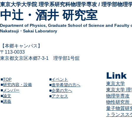
東京大学大学院 ​理学系研究科物理学専攻 / 理学部物理
中辻・酒井 研究室
Department of Physics,
Graduate School of Science and Faculty 
Nakatsuji・Sakai Laboratory
​【本郷キャンパス】
〒113-
0033
東京都文京区本郷7-3-1
​
理学部1号舘
Link
■
TOP
■
イベント
東京大学
■
研究内容・設備
​■
進学希望の方へ
東京大学 
■
メンバー
■
企業の方へ
​■
論文
物理学専攻
​■
アクセス
​■
講義​
物性研究所（
量子物質研
​​トランス