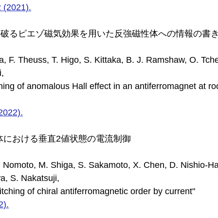
 (2021).
識を破るピエゾ磁気効果を用いた反強磁性体への情報の書
a, F. Theuss, T. Higo, S. Kittaka, B. J. Ramshaw, O. Tch
i,
ing of anomalous Hall effect in an antiferromagnet at r
2022).
体における垂直2値状態の電流制御
T. Nomoto, M. Shiga, S. Sakamoto, X. Chen, D. Nishio-H
wa, S. Nakatsuji,
itching of chiral antiferromagnetic order by current"
2).