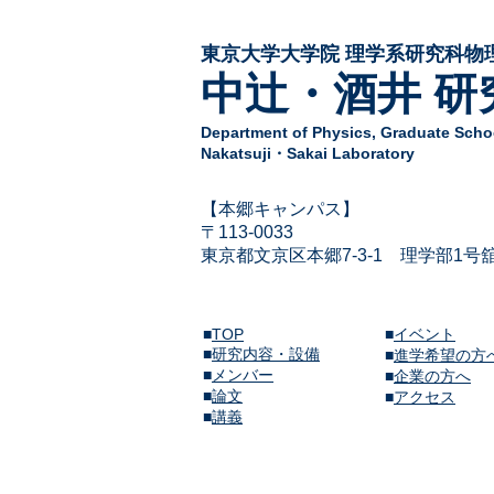
東京大学大学院 ​理学系研究科物
中辻・酒井 研
Department of Physics,
Graduate Schoo
Nakatsuji・Sakai Laboratory
​【本郷キャンパス】
〒113-
0033
東京都文京区本郷7-3-1
​
理学部1号
■
TOP
■
イベント
■
研究内容・設備
​■
進学希望の方
■
メンバー
■
企業の方へ
​■
論文
​■
アクセス
​■
講義​