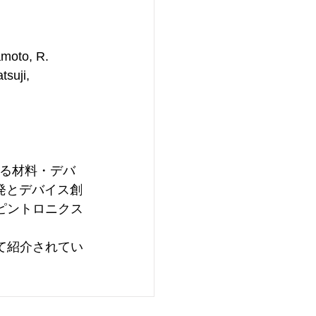
amoto, R. 
tsuji,
する材料・デバ
発とデバイス創
ピントロニクス
。
て紹介されてい