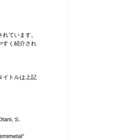
されています。
やすく紹介され
タイトルは上記
tani, S. 
semimetal"