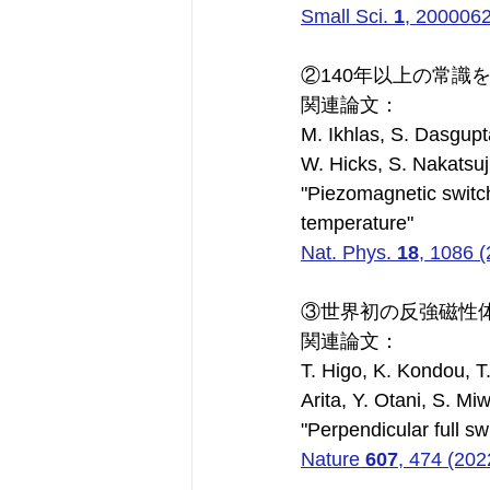
Small Sci. 
1
, 2000062
②140年以上の常
関連論文：
M. Ikhlas, S. Dasgupt
W. Hicks, S. Nakatsuj
"Piezomagnetic switch
temperature"
Nat. Phys. 
18
, 1086 (
③世界初の反強磁性
関連論文：
T. Higo, K. Kondou, 
Arita, Y. Otani, S. Mi
"Perpendicular full sw
Nature 
607
, 474 (202