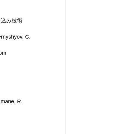
き込み技術
ernyshyov, C. 
oom 
amane, R. 