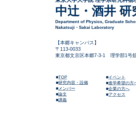
中辻・酒井 研
Department of Physics,
Graduate Schoo
Nakatsuji・Sakai Laboratory
​【本郷キャンパス】
〒113-
0033
東京都文京区本郷7-3-1
​
理学部1号
■
TOP
■
イベント
■
研究内容・設備
​■
進学希望の方
■
メンバー
■
企業の方へ
​■
論文
​■
アクセス
​■
講義​