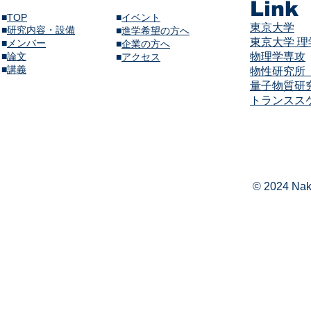
Link
■
TOP
■
イベント
東京大学
■
研究内容・設備
​■
進学希望の方へ
東京大学 
■
メンバー
■
企業の方へ
​■
論文
物理学専攻
​■
アクセス
​■
講義​
物性研究所（
量子物質研
​​トランス
© 2024 Naka